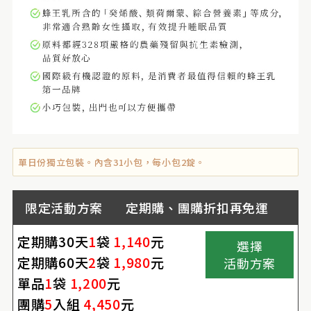
單日份獨立包裝。內含31小包，每小包2錠。
限定活動方案 定期購、團購折扣再免運
定期購30天
1
袋
1,140
元
選擇
定期購60天
2
袋
1,980
元
活動方案
單品
1
袋
1,200
元
團購
5
入組
4,450
元