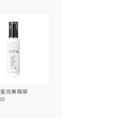
蜂蜜完美精華
00